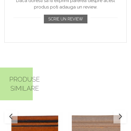
Daca doresti sa iti exprimi parerea despre acest
produs poti adauga un review.
SCRIE UN REVIEW
PRODUSE
SIMILARE