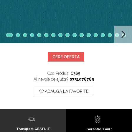
Mobilier Terasa
Scaune terasa
Seturi Terasa
Sezlonguri si Baldachine
Scaune
Scaune Inalte De Bar
CERE OFERTA
Cod Produs:
C365
Ai nevoie de ajutor?
0731978789
ADAUGA LA FAVORITE
Transport GRATUIT
Garantie 2 ani !