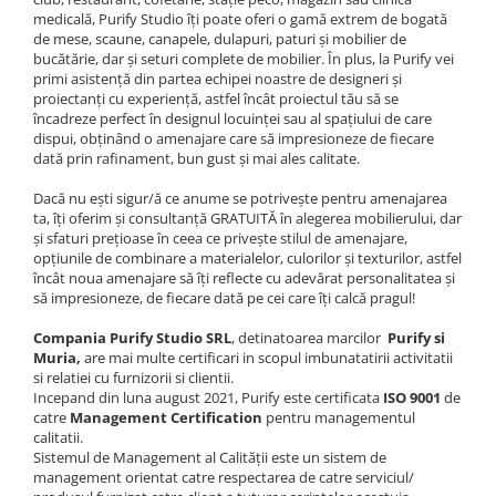
medicală, Purify Studio îți poate oferi o gamă extrem de bogată
Scaune terasa
de mese, scaune, canapele, dulapuri, paturi și mobilier de
Seturi Terasa
bucătărie, dar și seturi complete de mobilier. În plus, la Purify vei
primi asistență din partea echipei noastre de designeri și
Sezlonguri si Baldachine
proiectanți cu experiență, astfel încât proiectul tău să se
Scaune
încadreze perfect în designul locuinței sau al spațiului de care
dispui, obținând o amenajare care să impresioneze de fiecare
Scaune Inalte De Bar
dată prin rafinament, bun gust și mai ales calitate.
Dacă nu ești sigur/ă ce anume se potrivește pentru amenajarea
ta, îți oferim și consultanță GRATUITĂ în alegerea mobilierului, dar
și sfaturi prețioase în ceea ce privește stilul de amenajare,
opțiunile de combinare a materialelor, culorilor și texturilor, astfel
încât noua amenajare să îți reflecte cu adevărat personalitatea și
să impresioneze, de fiecare dată pe cei care îți calcă pragul!
Compania Purify Studio SRL
, detinatoarea marcilor
Purify si
Muria,
are mai multe certificari in scopul imbunatatirii activitatii
si relatiei cu furnizorii si clientii.
Incepand din luna august 2021, Purify este certificata
ISO 9001
de
catre
Management Certification
pentru managementul
calitatii.
Sistemul de Management al Calității este un sistem de
management orientat catre respectarea de catre serviciul/