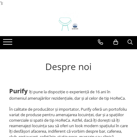
');
Mobilier pentru casa
Mobilier HoReCa
Mobilier Birou / Office
Servicii
Mobilier Clinica Medicala
Canapele casa
Baruri
Canapele Office / Sala asteptare
Frezare CNC Debitare Si Gravura
Mobilier Sala De Asteptare
Comode
Blaturi de masa
Panouri fonoabsorbante si
Proiectare Si Design
separatoare
Dormitoare
Camere Hotel
Picioare / Cadre Birou
Dulapuri
Canapele
Despre noi
Mese casa
Console Si Gheridoane
Mobilier la comanda
Fotolii
Paturi
Jardiniere
Purify
îți pune la dispoziție o experiență de 16 ani în
domeniul amenajărilor rezidențiale, dar și al celor de tip HoReCa.
Scaune casa
Mese
Mobilier Evenimente
În calitate de producător și importator, Purify oferă un portofoliu
variat de produse pentru amenajarea locuinței, dar și a spațiilor
Mese evenimente
comerciale si spatii de tip HoReCa. Astfel, dacă îți dorești să îți
reamenajezi locuința sau să oferi un look modern spațiului în care
Scaune Evenimente
îți desfășori afacerea, indiferent că vorbim despre bar, cafenea,
Mobilier terasa
club, restaurant, cofetărie, stație peco, magazin sau clinică