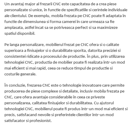
Un avantaj major al frezarii CNC este capacitatea de a crea piese
personalizate si unice, în functie de specificatiile si cerintele individuale
ale clientului. De exemplu, mobila frezata pe CNC poate fi adaptata în
functie de dimensiunea si forma camerei în care urmeaza sa fie
amplasata, astfel încat sa se potriveasca perfect si sa maximizeze
spatiul disponibil.
Pe langa personalizare, mobilierul frezat pe CNC ofera si o calitate
superioara a finisajelor si o durabilitate sporita, datorita preciziei si
consistentei ridicate a procesului de productie. În plus, prin utilizarea
tehnologiei CNC, productia de mobilier poate fi realizata într-un mod
mai eficient si mai rapid, ceea ce reduce timpul de productie si
costurile generale.
În concluzie, frezarea CNC este o tehnologie inovatoare care permite
producerea de piese complexe si detaliate, inclusiv mobila frezata pe
CNC, care ofera avantaje considerabile în ceea ce priveste
personalizarea, calitatea finisajelor si durabilitatea. Cu ajutorul
tehnologiei CNC, mobilierul poate fi produs într-un mod mai eficient si
precis, satisfacand nevoile si preferintele clientilor într-un mod
satisfacator si profesionist.