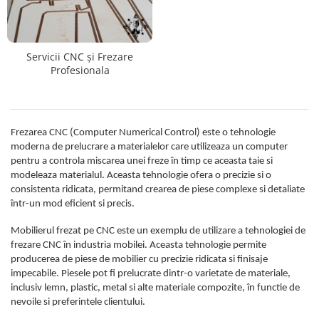
Scaune terasa
Seturi Terasa
Sezlonguri si Baldachine
Servicii CNC și Frezare
Profesionala
Scaune
Scaune Inalte De Bar
Frezarea CNC (Computer Numerical Control) este o tehnologie
moderna de prelucrare a materialelor care utilizeaza un computer
pentru a controla miscarea unei freze în timp ce aceasta taie si
modeleaza materialul. Aceasta tehnologie ofera o precizie si o
consistenta ridicata, permitand crearea de piese complexe si detaliate
într-un mod eficient si precis.
Mobilierul frezat pe CNC este un exemplu de utilizare a tehnologiei de
frezare CNC în industria mobilei. Aceasta tehnologie permite
producerea de piese de mobilier cu precizie ridicata si finisaje
impecabile. Piesele pot fi prelucrate dintr-o varietate de materiale,
inclusiv lemn, plastic, metal si alte materiale compozite, în functie de
nevoile si preferintele clientului.