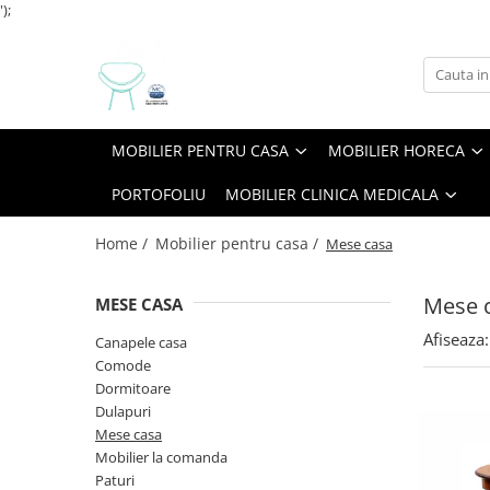
');
Mobilier pentru casa
Mobilier HoReCa
Mobilier Birou / Office
Servicii
Mobilier Clinica Medicala
Canapele casa
Baruri
Canapele Office / Sala asteptare
Frezare CNC Debitare Si Gravura
Mobilier Sala De Asteptare
MOBILIER PENTRU CASA
MOBILIER HORECA
Comode
Blaturi de masa
Panouri fonoabsorbante si
Proiectare Si Design
separatoare
Dormitoare
Camere Hotel
PORTOFOLIU
MOBILIER CLINICA MEDICALA
Picioare / Cadre Birou
Dulapuri
Canapele
Home /
Mobilier pentru casa /
Mese casa
Mese casa
Console Si Gheridoane
Mobilier la comanda
Fotolii
Mese 
MESE CASA
Paturi
Jardiniere
Afiseaza:
Canapele casa
Scaune casa
Mese
Comode
Mobilier Evenimente
Dormitoare
Dulapuri
Mese evenimente
Mese casa
Scaune Evenimente
Mobilier la comanda
Mobilier terasa
Paturi