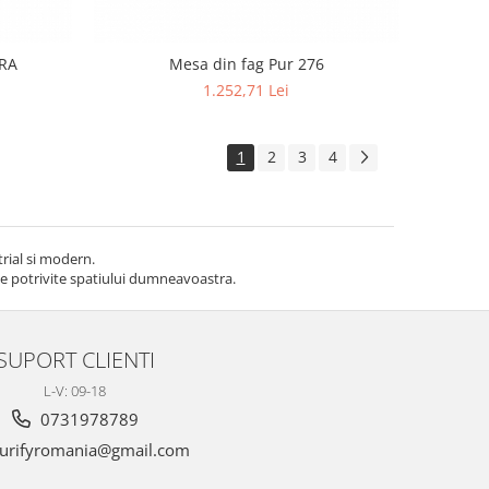
ERA
Mesa din fag Pur 276
1.252,71 Lei
1
2
3
4
strial si modern.
le potrivite spatiului dumneavoastra.
SUPORT CLIENTI
L-V: 09-18
0731978789
urifyromania@gmail.com