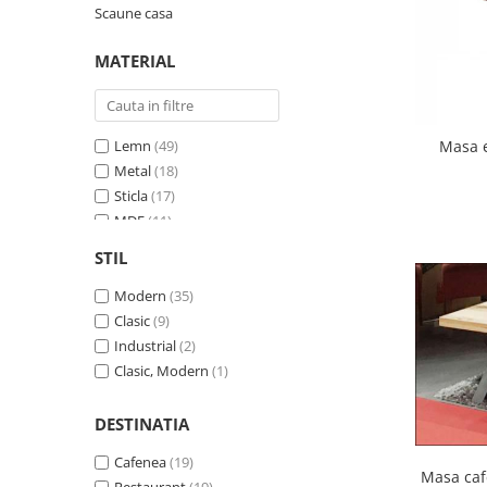
Scaune casa
Scaune terasa
Seturi Terasa
MATERIAL
Sezlonguri si Baldachine
Scaune
Scaune Inalte De Bar
Masa e
Lemn
(49)
Metal
(18)
Sticla
(17)
MDF
(11)
Aluminiu
(6)
STIL
Otel
(5)
Ceramica
Modern
(35)
(4)
Marmura
Clasic
(9)
(1)
Industrial
(2)
Clasic, Modern
(1)
DESTINATIA
Cafenea
(19)
Masa caf