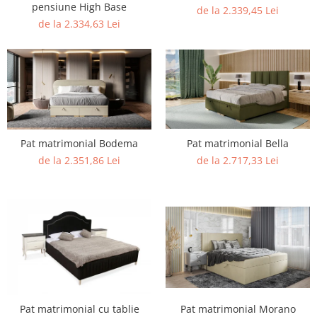
pensiune High Base
de la 2.339,45 Lei
Scaune terasa
de la 2.334,63 Lei
Seturi Terasa
Sezlonguri si Baldachine
Scaune
Scaune Inalte De Bar
Pat matrimonial Bodema
Pat matrimonial Bella
de la 2.351,86 Lei
de la 2.717,33 Lei
Pat matrimonial cu tablie
Pat matrimonial Morano