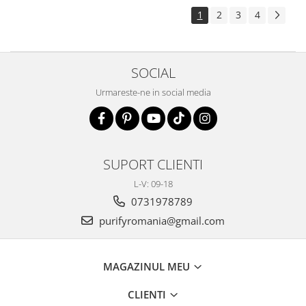
1
2
3
4
SOCIAL
Urmareste-ne in social media
SUPORT CLIENTI
L-V: 09-18
0731978789
purifyromania@gmail.com
MAGAZINUL MEU
CLIENTI