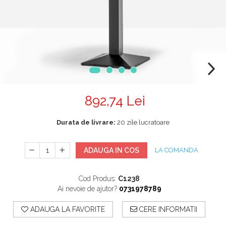
Mobilier Terasa
Scaune terasa
Seturi Terasa
Sezlonguri si Baldachine
Scaune
Scaune Inalte De Bar
892,74 Lei
Durata de livrare:
20 zile lucratoare
ADAUGA IN COS
LA COMANDA
Cod Produs:
C1238
Ai nevoie de ajutor?
0731978789
ADAUGA LA FAVORITE
CERE INFORMATII