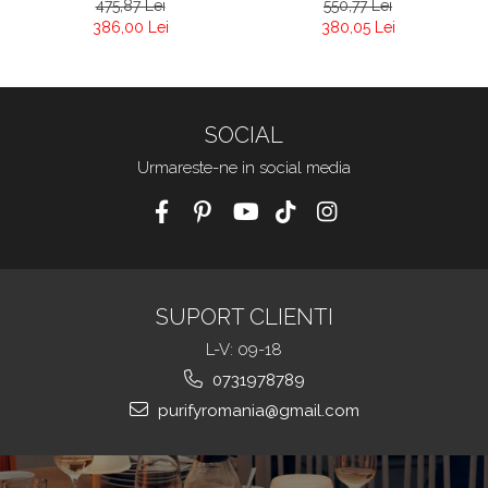
475,87 Lei
550,77 Lei
Pur 086
386,00 Lei
380,05 Lei
SOCIAL
Urmareste-ne in social media
SUPORT CLIENTI
L-V: 09-18
0731978789
purifyromania@gmail.com