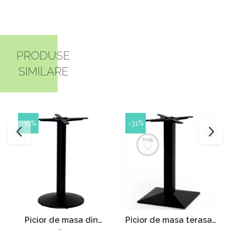
PRODUSE
SIMILARE
-19%
-31%
Picior de masa din
Picior de masa terasa
fonta Pur 083
restaurant din fonta