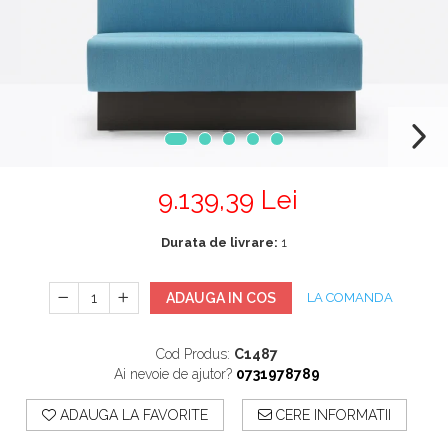
Mobilier Terasa
Scaune terasa
Seturi Terasa
Sezlonguri si Baldachine
Scaune
Scaune Inalte De Bar
9.139,39 Lei
Durata de livrare:
1
ADAUGA IN COS
LA COMANDA
Cod Produs:
C1487
Ai nevoie de ajutor?
0731978789
ADAUGA LA FAVORITE
CERE INFORMATII