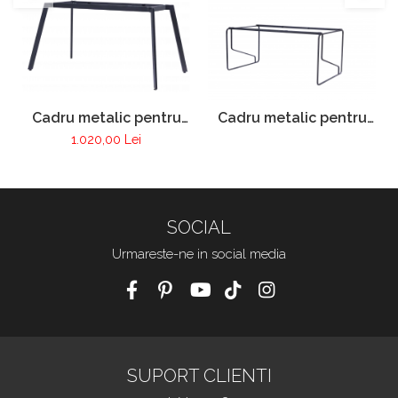
Cadru metalic pentru
Cadru metalic pentru
birou / Masa consiliu
birou / Masa consiliu
1.020,00 Lei
PRAVNI
MODERNI
SOCIAL
Urmareste-ne in social media
SUPORT CLIENTI