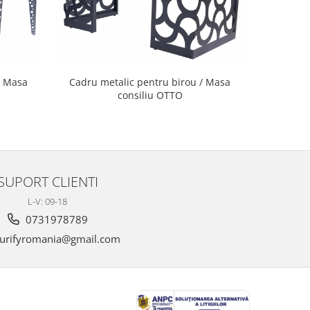
Cadru metalic pentru birou / Masa
/ Masa
Cadru m
consiliu OTTO
co
SUPORT CLIENTI
L-V: 09-18
0731978789
urifyromania@gmail.com