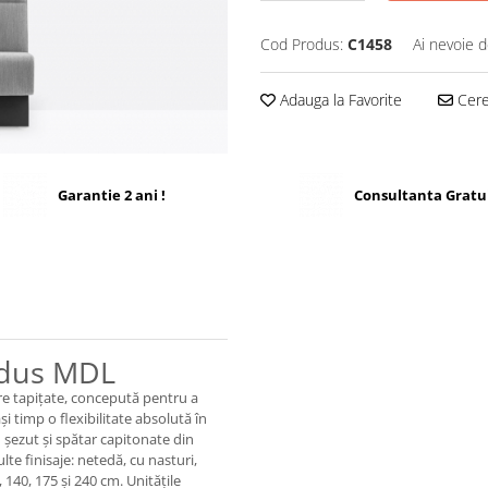
Cod Produs:
C1458
Ai nevoie d
Adauga la Favorite
Cere 
Garantie 2 ani !
Consultanta Gratu
odus MDL
e tapițate, concepută pentru a
i timp o flexibilitate absolută în
u șezut și spătar capitonate din
te finisaje: netedă, cu nasturi,
 140, 175 și 240 cm. Unitățile