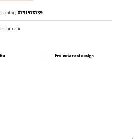
e ajutor?
0731978789
informatii
ita
Proiectare si design