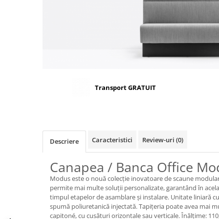
Scaune terasa
Seturi Terasa
Sezlonguri si Baldachine
Scaune
Scaune Inalte De Bar
Transport GRATUIT
Caracteristici
Review-uri
(0)
Descriere
Canapea / Banca Office M
Modus este o nouă colecție inovatoare de scaune modular
permite mai multe soluții personalizate, garantând în acelaș
timpul etapelor de asamblare și instalare. Unitate liniară c
spumă poliuretanică injectată. Tapițeria poate avea mai mul
capitoné, cu cusături orizontale sau verticale. Înălțime: 110,