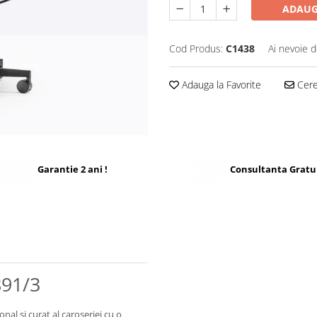
ADAUG
Cod Produs:
C1438
Ai nevoie d
Adauga la Favorite
Cere 
Garantie 2 ani !
Consultanta Gratu
891/3
al și curat al caroseriei cu o