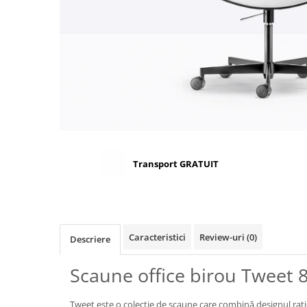
Scaune terasa
Seturi Terasa
Sezlonguri si Baldachine
Scaune
Scaune Inalte De Bar
Transport GRATUIT
Caracteristici
Review-uri
(0)
Descriere
Scaune office birou Tweet 
Tweet este o colecție de scaune care combină designul rațion