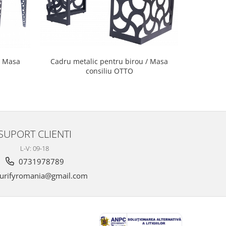
Cadru metalic pentru birou / Masa
/ Masa
Cadru m
consiliu OTTO
co
SUPORT CLIENTI
L-V: 09-18
0731978789
urifyromania@gmail.com