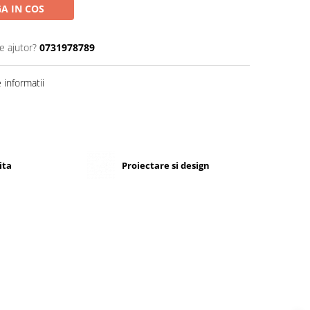
A IN COS
e ajutor?
0731978789
informatii
ita
Proiectare si design