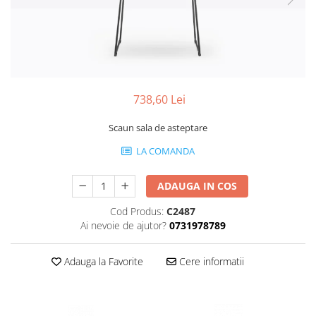
Scaune terasa
Seturi Terasa
Sezlonguri si Baldachine
Scaune
Scaune Inalte De Bar
738,60 Lei
Scaun sala de asteptare
LA COMANDA
ADAUGA IN COS
Cod Produs:
C2487
Ai nevoie de ajutor?
0731978789
Adauga la Favorite
Cere informatii