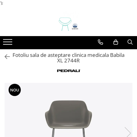
');
Mobilier pentru casa
Mobilier HoReCa
Mobilier Birou / Office
Servicii
Mobilier Clinica Medicala
Canapele casa
Baruri
Canapele Office / Sala asteptare
Frezare CNC Debitare Si Gravura
Mobilier Sala De Asteptare
Comode
Blaturi de masa
Panouri fonoabsorbante si
Proiectare Si Design
separatoare
Dormitoare
Camere Hotel
Fotoliu sala de asteptare clinica medicala Babila
Picioare / Cadre Birou
XL 2744R
Dulapuri
Canapele
Mese casa
Console Si Gheridoane
Mobilier la comanda
Fotolii
Paturi
Jardiniere
NOU
Scaune casa
Mese
Mobilier Evenimente
Mese evenimente
Scaune Evenimente
Mobilier terasa