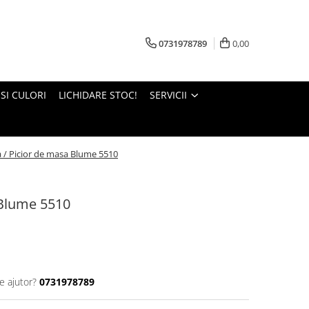
0731978789
0,00
 SI CULORI
LICHIDARE STOC!
SERVICII
 / Picior de masa Blume 5510
 Blume 5510
e ajutor?
0731978789