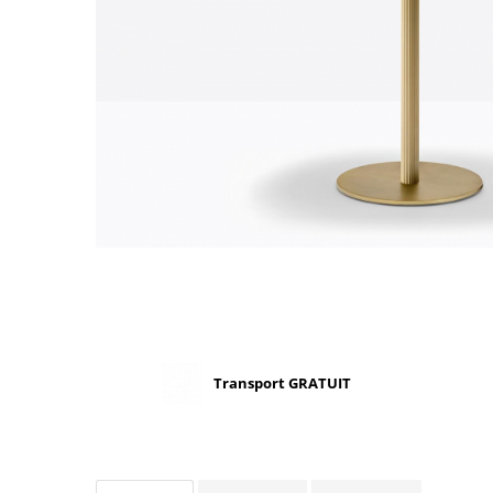
Scaune terasa
Seturi Terasa
Sezlonguri si Baldachine
Scaune
Scaune Inalte De Bar
Transport GRATUIT