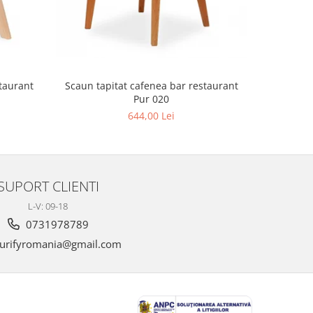
Scaun tapitat cafenea bar restaurant
Scaun tap
Pur 020
644,00 Lei
SUPORT CLIENTI
L-V: 09-18
0731978789
urifyromania@gmail.com