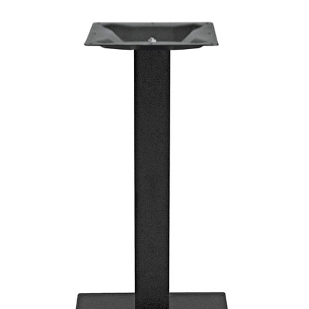
Mobilier Terasa
Scaune terasa
Seturi Terasa
Sezlonguri si Baldachine
Scaune
Scaune Inalte De Bar