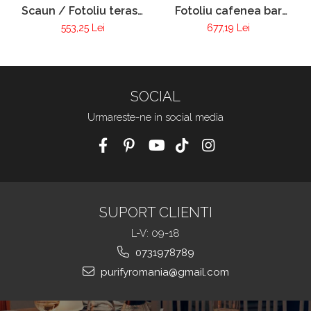
Scaun / Fotoliu terasa
Fotoliu cafenea bar
VIctoria
club tapitat cadru lemn
553,25 Lei
677,19 Lei
Pur 255
SOCIAL
Urmareste-ne in social media
SUPORT CLIENTI
L-V: 09-18
0731978789
purifyromania@gmail.com