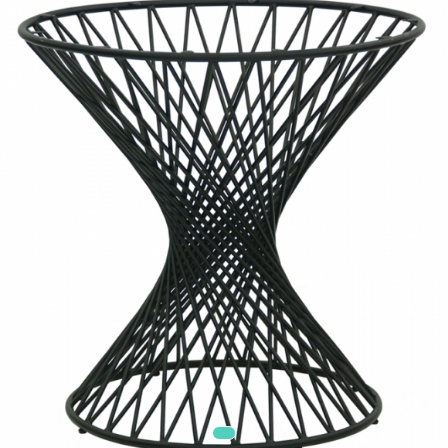
Mobilier Terasa
Scaune terasa
Seturi Terasa
Sezlonguri si Baldachine
Scaune
Scaune Inalte De Bar