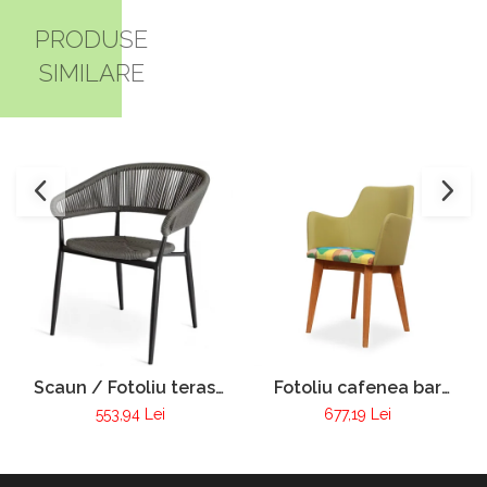
PRODUSE
SIMILARE
Scaun / Fotoliu terasa
Fotoliu cafenea bar
VIctoria
club tapitat cadru lemn
553,94 Lei
677,19 Lei
Pur 255