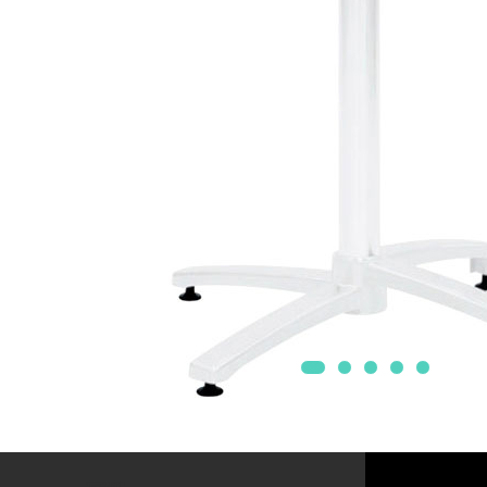
Mobilier Terasa
Scaune terasa
Seturi Terasa
Sezlonguri si Baldachine
Scaune
Scaune Inalte De Bar