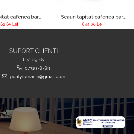
Scaun tapitat cafenea bar
itat cafenea bar
restaurant Pur 020
urant PUR 256
644,00 Lei
62,65 Lei
SUPORT CLIENTI
L-V: 09-18
0731978789
purifyromania@gmail.com