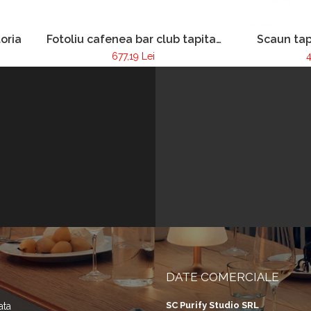
oria
Fotoliu cafenea bar club tapitat
Scaun tap
cadru lemn Pur 255
resta
677,19 Lei
4
DATE COMERCIALE
SC Purify Studio SRL
ata