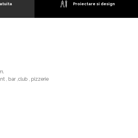
atuita
Proiectare si design
m.
 , bar ,club , pizzerie