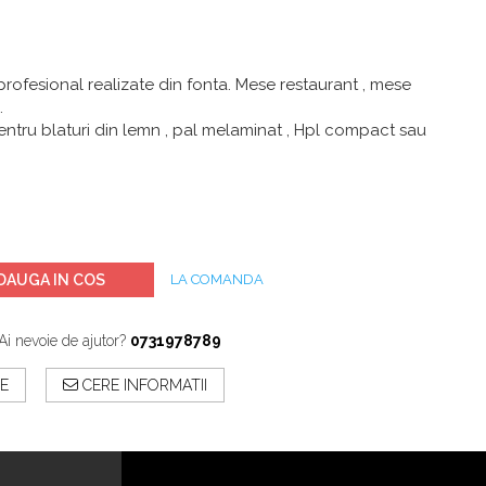
rofesional realizate din fonta. Mese restaurant , mese
.
pentru blaturi din lemn , pal melaminat , Hpl compact sau
DAUGA IN COS
LA COMANDA
Ai nevoie de ajutor?
0731978789
E
CERE INFORMATII