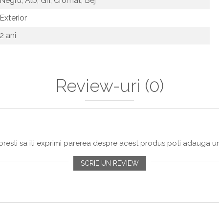
Negru,
Alb,
Gri,
Cromat,
Bej
Exterior
2 ani
Review-uri
(0)
resti sa iti exprimi parerea despre acest produs poti adauga un
SCRIE UN REVIEW