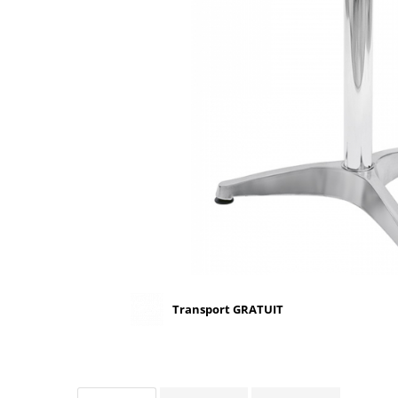
Scaune terasa
Seturi Terasa
Sezlonguri si Baldachine
Scaune
Scaune Inalte De Bar
Transport GRATUIT