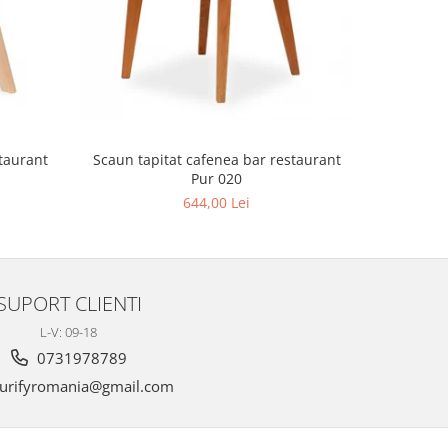
Scaun tapitat cafenea bar restaurant
Scaun tap
Pur 020
644,00 Lei
SUPORT CLIENTI
L-V: 09-18
0731978789
urifyromania@gmail.com