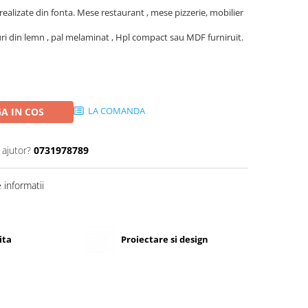
ealizate din fonta. Mese restaurant , mese pizzerie, mobilier
uri din lemn , pal melaminat , Hpl compact sau MDF furniruit.
LA COMANDA
A IN COS
 ajutor?
0731978789
informatii
ita
Proiectare si design