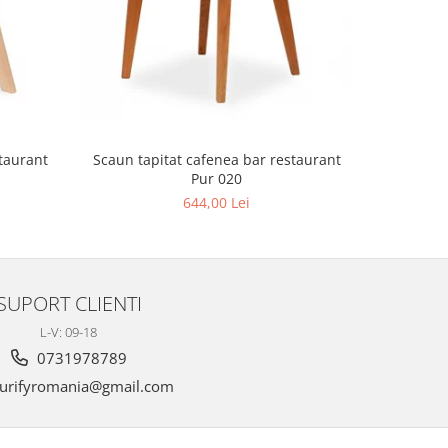
Scaun tapitat cafenea bar restaurant
Scaun tap
Pur 020
644,00 Lei
SUPORT CLIENTI
L-V: 09-18
0731978789
urifyromania@gmail.com