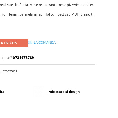
ealizate din fonta. Mese restaurant , mese pizzerie, mobilier
uri din lemn , pal melaminat , Hpl compact sau MDF furniruit.
LA COMANDA
A IN COS
 ajutor?
0731978789
informatii
ita
Proiectare si design