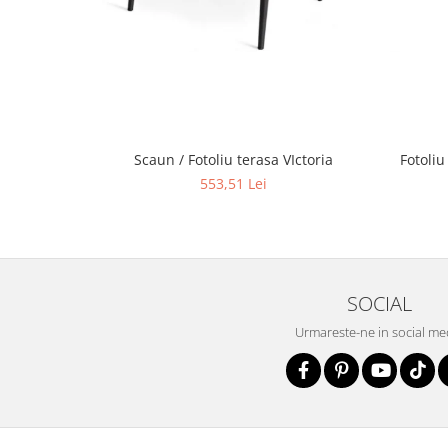
Scaun / Fotoliu terasa VIctoria
Fotoliu
553,51 Lei
SOCIAL
Urmareste-ne in social me