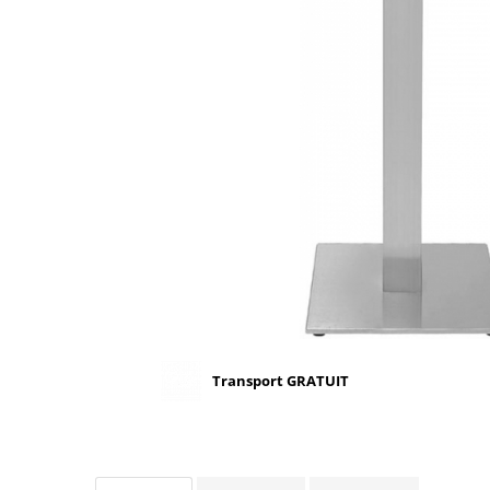
Scaune terasa
Seturi Terasa
Sezlonguri si Baldachine
Scaune
Scaune Inalte De Bar
Transport GRATUIT