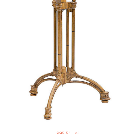
Scaune terasa
Seturi Terasa
Sezlonguri si Baldachine
Scaune
Scaune Inalte De Bar
995,51 Lei