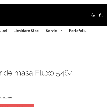
ulori
Lichidare Stoc!
Servicii
Portofoliu
or de masa Fluxo 5464
ucratoare