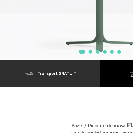
Mobilier Terasa
Scaune terasa
Seturi Terasa
Sezlonguri si Baldachine
Scaune
Scaune Inalte De Bar
Transport GRATUIT
F
Baze / Picioare de masa
Fluxo folosește forme geometrice