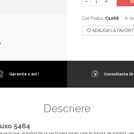
A
Cod Produs:
C1268
Ai ne
ADAUGA LA FAVORIT
Garantie 2 ani !
Consultanta Gr
Descriere
luxo 5464
 primare, pornind de la secțiunea bazei sale în formă de tulpină, pe