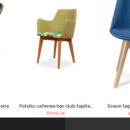
oria
Fotoliu cafenea bar club tapitat
Scaun tap
cadru lemn Pur 255
resta
677,19 Lei
4