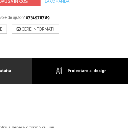
DAUGA IN COS
LA COMANDA
voie de ajutor?
0731978789
E
CERE INFORMATII
atuita
Proiectare si design
ntru a genera o formă cu linii