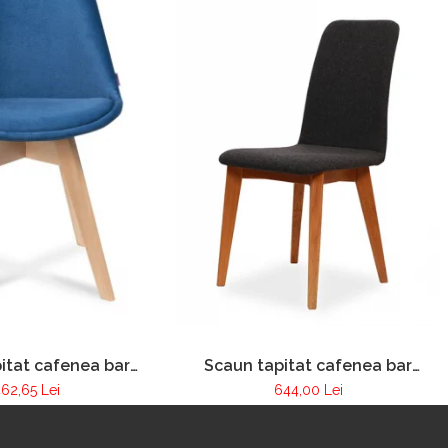
Scaun tapitat cafenea bar
itat cafenea bar
restaurant Pur 020
urant PUR 256
644,00 Lei
62,65 Lei