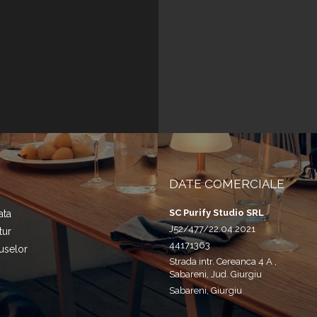
DATE COMERCIALE
SC Purify Studio SRL
ata
J52/477/22.04.2021
tur
44171363
uselor
Strada intr. Cereanca 4 A ,
Sabareni, Jud. Giurgiu
Sabareni, Giurgiu