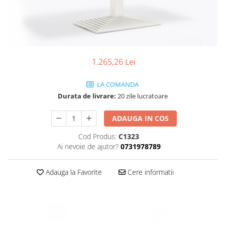
Scaune terasa
Seturi Terasa
Sezlonguri si Baldachine
Scaune
1.265,26 Lei
Scaune Inalte De Bar
LA COMANDA
Durata de livrare:
20 zile lucratoare
ADAUGA IN COS
Cod Produs:
C1323
Ai nevoie de ajutor?
0731978789
Adauga la Favorite
Cere informatii