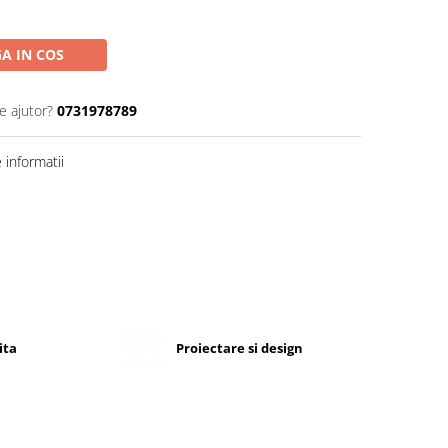
A IN COS
e ajutor?
0731978789
informatii
ita
Proiectare si design