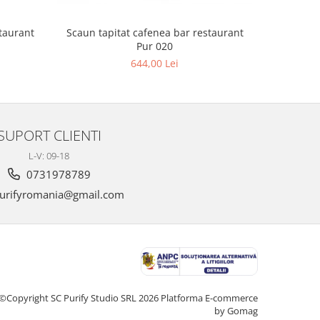
Scaun tapitat cafenea bar restaurant
Scaun tap
Pur 020
644,00 Lei
SUPORT CLIENTI
L-V: 09-18
0731978789
urifyromania@gmail.com
©Copyright SC Purify Studio SRL 2026
Platforma E-commerce
by Gomag