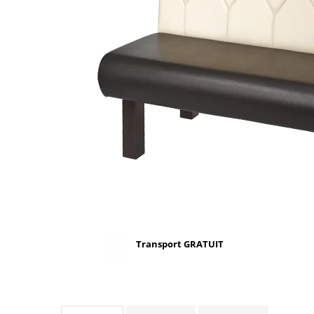
Scaune terasa
Seturi Terasa
Sezlonguri si Baldachine
Scaune
Scaune Inalte De Bar
Transport GRATUIT