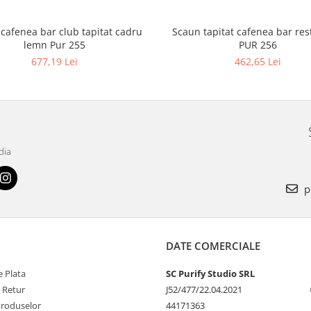
 cafenea bar club tapitat cadru
Scaun tapitat cafenea bar restaurant
lemn Pur 255
PUR 256
677,19 Lei
462,65 Lei
dia
p
DATE COMERCIALE
 Plata
SC Purify Studio SRL
e Retur
J52/477/22.04.2021
Produselor
44171363