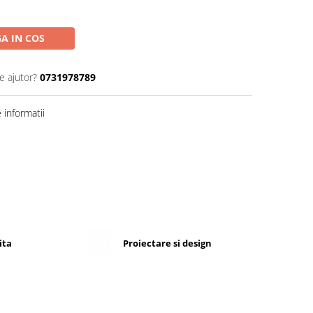
A IN COS
e ajutor?
0731978789
informatii
ita
Proiectare si design