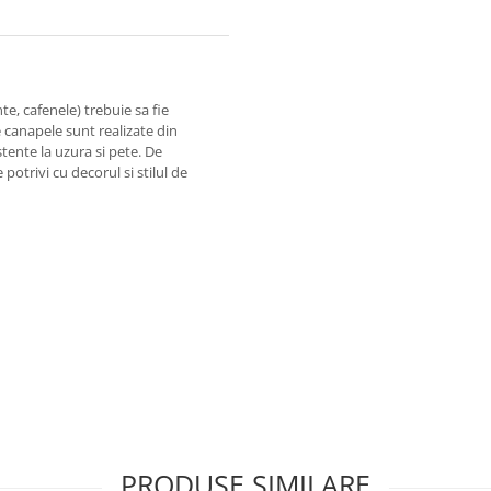
e, cafenele) trebuie sa fie
e canapele sunt realizate din
stente la uzura si pete. De
otrivi cu decorul si stilul de
PRODUSE SIMILARE