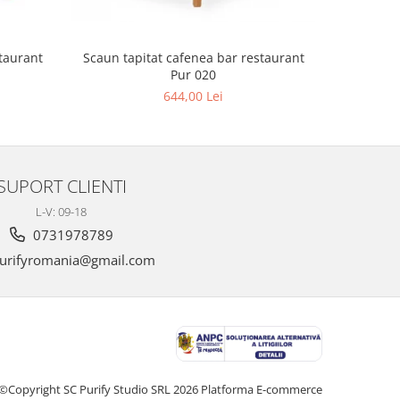
Scaun tapitat cafenea bar restaurant
Scaun tap
Pur 020
644,00 Lei
SUPORT CLIENTI
L-V: 09-18
0731978789
urifyromania@gmail.com
©Copyright SC Purify Studio SRL 2026
Platforma E-commerce