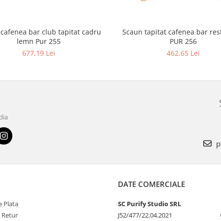
 cafenea bar club tapitat cadru
Scaun tapitat cafenea bar restaurant
lemn Pur 255
PUR 256
677,19 Lei
462,65 Lei
dia
p
DATE COMERCIALE
 Plata
SC Purify Studio SRL
e Retur
J52/477/22.04.2021