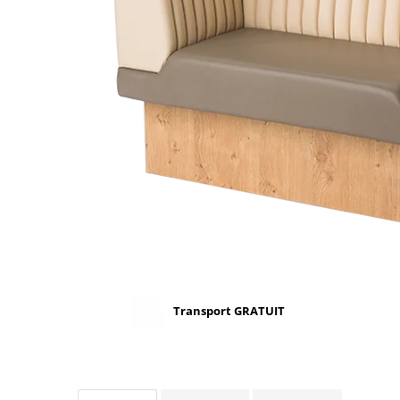
Scaune terasa
Seturi Terasa
Sezlonguri si Baldachine
Scaune
Scaune Inalte De Bar
Transport GRATUIT