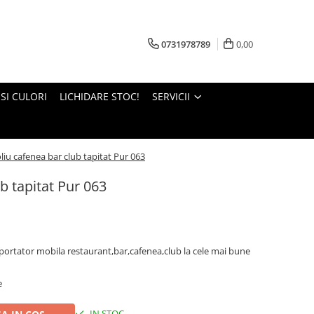
0731978789
0,00
 SI CULORI
LICHIDARE STOC!
SERVICII
liu cafenea bar club tapitat Pur 063
b tapitat Pur 063
portator mobila restaurant,bar,cafenea,club la cele mai bune
e
IN STOC