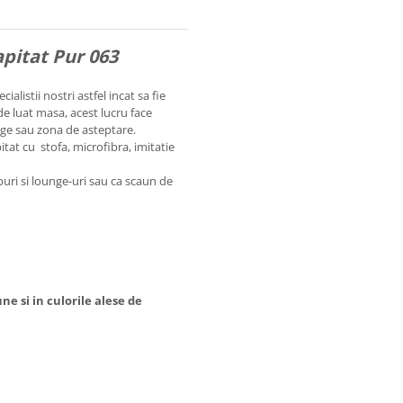
apitat Pur 063
listii nostri astfel incat sa fie
de luat masa, acest lucru face
nge sau zona de asteptare.
pitat cu stofa, microfibra, imitatie
uburi si lounge-uri sau ca scaun de
e si in culorile alese de