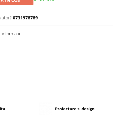
A IN COS
ajutor?
0731978789
informatii
ita
Proiectare si design