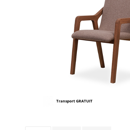
Scaune terasa
Seturi Terasa
Sezlonguri si Baldachine
Scaune
Scaune Inalte De Bar
Transport GRATUIT