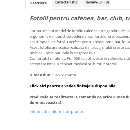
Caracteristici
Review-uri
(0)
Descriere
Fotolii pentru cafenea, bar, club, t
Forma acestui model de fotoliu cafenea este gandita de specia
ergonomic din punct de vedere al confortului si al pozitiei 
acest model de fotoliu perfect pentru restaurant, bar, lou
Acest fotoliu are scoica realizata din placaj mulat si este ta
piele sau piele naturala la alegerea dvs.
Confortabil si rafinat, Pur 063 se potriveste in cafenele, cl
asteptare intr-un cabinet medical ori birou notarial.
Dimensiuni:
92x61x54cm
Click aici pentru a vedea finisajele disponibile!
Produsele se realizeaza la comanda pe orice dimensiun
dumneavoastra!
Informatii conformitate produs