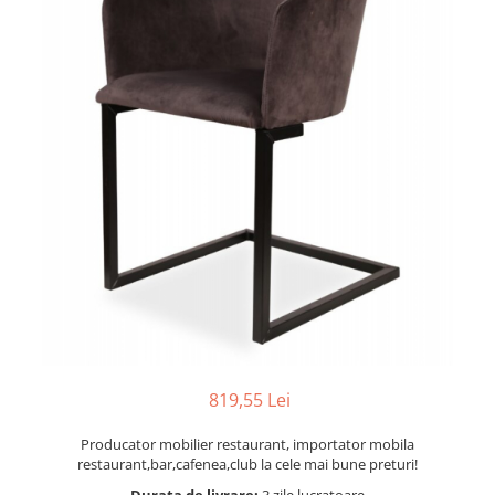
Scaune terasa
Seturi Terasa
Sezlonguri si Baldachine
Scaune
Scaune Inalte De Bar
819,55 Lei
Producator mobilier restaurant, importator mobila
restaurant,bar,cafenea,club la cele mai bune preturi!