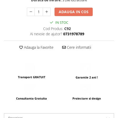
Durata de livrare:
3 zile lucratoare
ADAUGA IN COS
IN STOC
Cod Produs:
C92
Ai nevoie de ajutor?
0731978789
Adauga la Favorite
Cere informatii
Transport GRATUIT
Garantie 2 ani !
Consultanta Gratuita
Proiectare si design