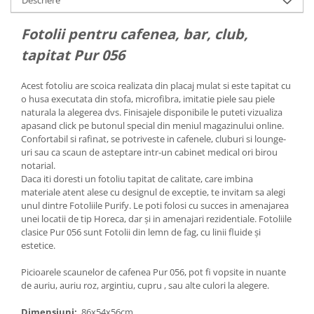
Descriere
Fotolii pentru cafenea, bar, club,
tapitat Pur 056
Acest fotoliu are scoica realizata din placaj mulat si este tapitat cu
o husa executata din stofa, microfibra, imitatie piele sau piele
naturala la alegerea dvs. Finisajele disponibile le puteti vizualiza
apasand click pe butonul special din meniul magazinului online.
Confortabil si rafinat, se potriveste in cafenele, cluburi si lounge-
uri sau ca scaun de asteptare intr-un cabinet medical ori birou
notarial.
Daca iti doresti un fotoliu tapitat de calitate, care imbina
materiale atent alese cu designul de exceptie, te invitam sa alegi
unul dintre Fotoliile Purify. Le poti folosi cu succes in amenajarea
unei locatii de tip Horeca, dar și in amenajari rezidentiale. Fotoliile
clasice Pur 056 sunt Fotolii din lemn de fag, cu linii fluide și
estetice.
Picioarele scaunelor de cafenea Pur 056, pot fi vopsite in nuante
de auriu, auriu roz, argintiu, cupru , sau alte culori la alegere.
Dimensiuni:
86x54x56cm