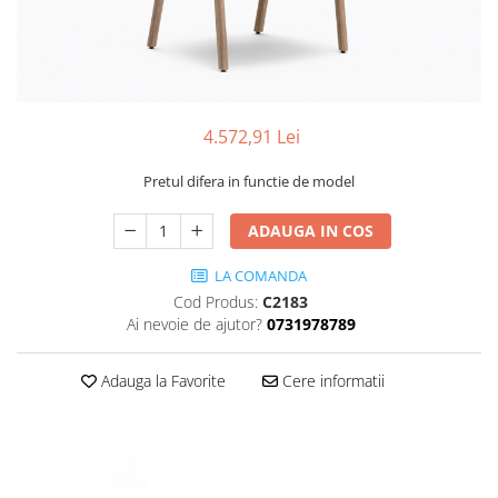
Scaune terasa
Seturi Terasa
Sezlonguri si Baldachine
Scaune
4.572,91 Lei
Scaune Inalte De Bar
Pretul difera in functie de model
ADAUGA IN COS
LA COMANDA
Cod Produs:
C2183
Ai nevoie de ajutor?
0731978789
Adauga la Favorite
Cere informatii