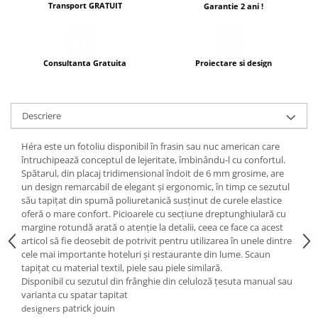
Transport GRATUIT
Garantie 2 ani !
Consultanta Gratuita
Proiectare si design
Descriere
Héra este un fotoliu disponibil în frasin sau nuc american care
întruchipează conceptul de lejeritate, îmbinându-l cu confortul.
Spătarul, din placaj tridimensional îndoit de 6 mm grosime, are
un design remarcabil de elegant și ergonomic, în timp ce sezutul
său tapițat din spumă poliuretanică susținut de curele elastice
oferă o mare confort. Picioarele cu secțiune dreptunghiulară cu
margine rotundă arată o atenție la detalii, ceea ce face ca acest
articol să fie deosebit de potrivit pentru utilizarea în unele dintre
cele mai importante hoteluri și restaurante din lume. Scaun
tapițat cu material textil, piele sau piele similară.
Disponibil cu sezutul din frânghie din celuloză țesuta manual sau
varianta cu spatar tapitat
patrick jouin
designers