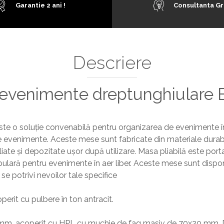
Garantie 2 ani !
Consultanta Gr
Descriere
 evenimente dreptunghiulare 
ste o soluție convenabilă pentru organizarea de evenimente în ae
lte evenimente. Aceste mese sunt fabricate din materiale durabi
pliate și depozitate ușor după utilizare. Masa pliabilă este port
lară pentru evenimente în aer liber. Aceste mese sunt disponi
se potrivi nevoilor tale specifice
operit cu pulbere în ton antracit.
 mm, acoperit cu HPL cu muchie de fag masiv de 70x20 mm. D