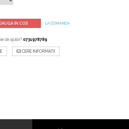
DAUGA IN COS
LA COMANDA
ie de ajutor?
0731978789
E
CERE INFORMATII