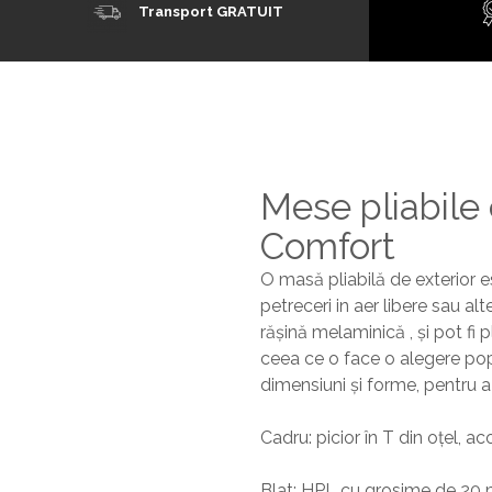
Transport GRATUIT
Mese pliabile
Comfort
O masă pliabilă de exterior e
petreceri in aer libere sau a
rășină melaminică , și pot fi 
ceea ce o face o alegere popu
dimensiuni și forme, pentru a 
Cadru: picior în T din oțel, ac
Blat: HPL cu grosime de 20