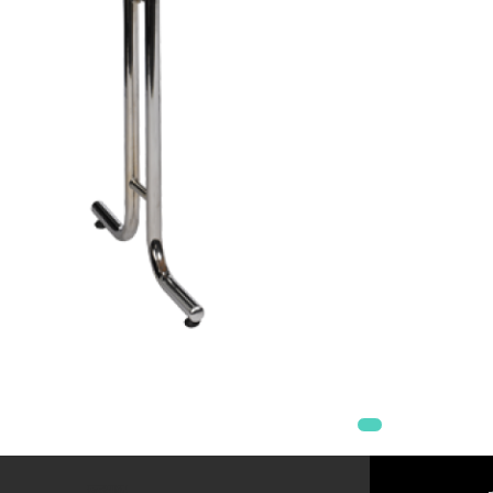
Mobilier Terasa
Scaune terasa
Seturi Terasa
Sezlonguri si Baldachine
Scaune
Scaune Inalte De Bar