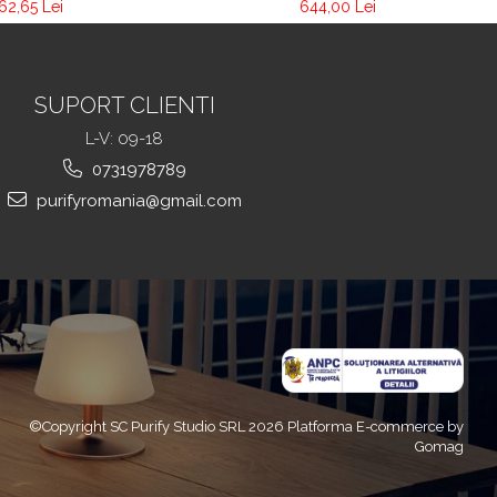
restaurant Pur 020
rant PUR 256
644,00 Lei
62,65 Lei
SUPORT CLIENTI
L-V: 09-18
0731978789
purifyromania@gmail.com
©Copyright SC Purify Studio SRL 2026
Platforma E-commerce by
Gomag