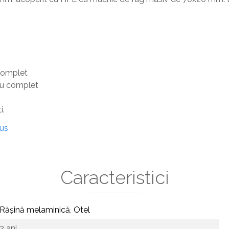
complet
ru complet
i.
dus
Caracteristici
Rășină melaminică
,
Otel
2 ani