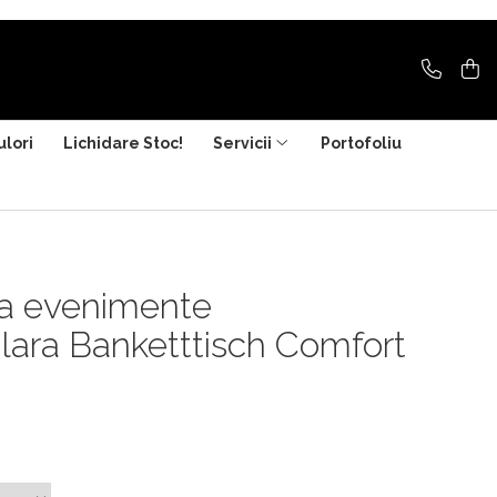
ulori
Lichidare Stoc!
Servicii
Portofoliu
la evenimente
lara Banketttisch Comfort