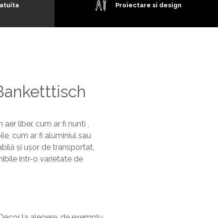
atuita
Proiectare si design
Banketttisch
r liber, cum ar fi nunti ,
le, cum ar fi aluminiul sau
abilă și ușor de transportat,
bile într-o varietate de
ecor la alegere, de exemplu