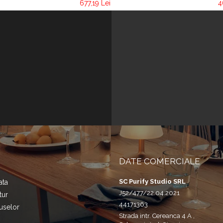
cadru lemn Pur 255
restau
677,19 Lei
4
DATE COMERCIALE
SC Purify Studio SRL
ata
J52/477/22.04.2021
tur
44171363
uselor
Strada intr. Cereanca 4 A ,