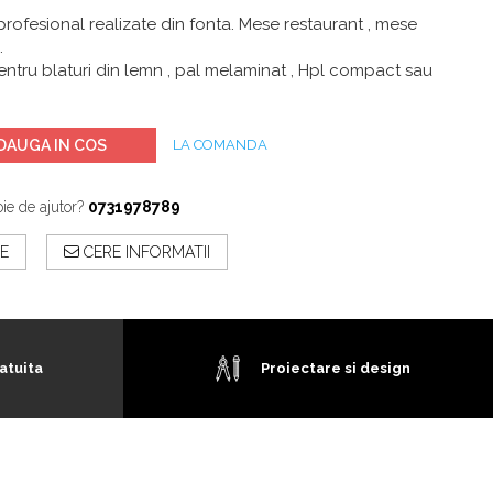
rofesional realizate din fonta. Mese restaurant , mese
.
pentru blaturi din lemn , pal melaminat , Hpl compact sau
DAUGA IN COS
LA COMANDA
ie de ajutor?
0731978789
E
CERE INFORMATII
atuita
Proiectare si design