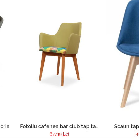
oria
Fotoliu cafenea bar club tapitat
Scaun tap
cadru lemn Pur 255
restau
677,19 Lei
4