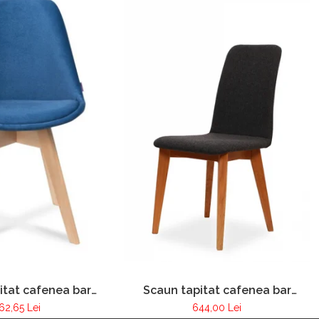
Scaun tapitat cafenea bar
itat cafenea bar
restaurant Pur 020
rant PUR 256
644,00 Lei
62,65 Lei