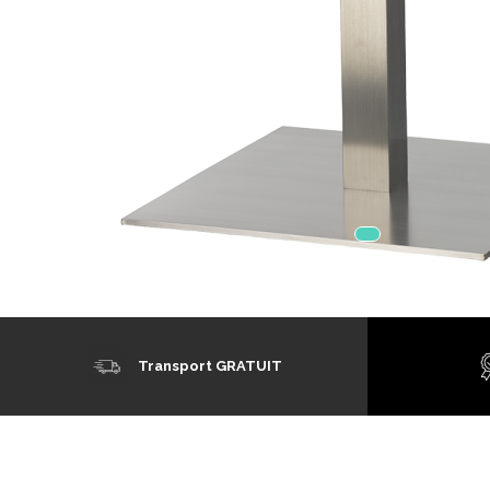
Mobilier Terasa
Scaune terasa
Seturi Terasa
Sezlonguri si Baldachine
Scaune
Scaune Inalte De Bar
Transport GRATUIT