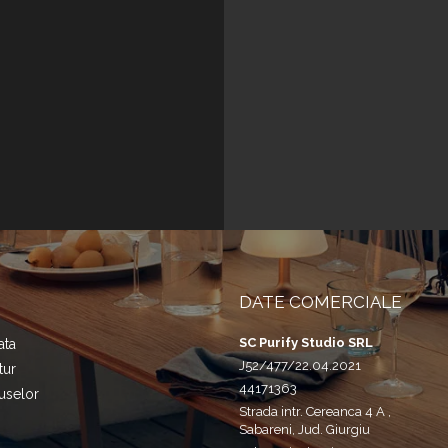
DATE COMERCIALE
SC Purify Studio SRL
ata
J52/477/22.04.2021
tur
44171363
uselor
Strada intr. Cereanca 4 A ,
Sabareni, Jud. Giurgiu