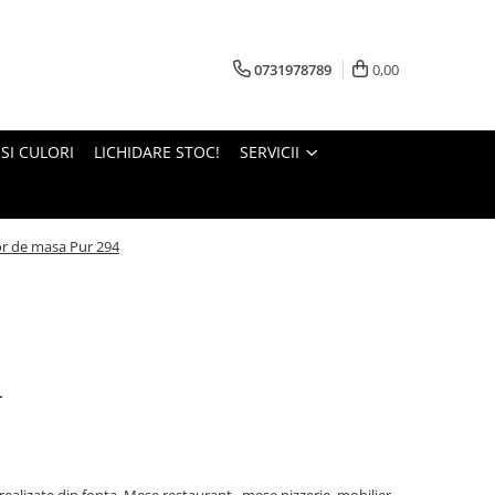
0731978789
0,00
 SI CULORI
LICHIDARE STOC!
SERVICII
or de masa Pur 294
4