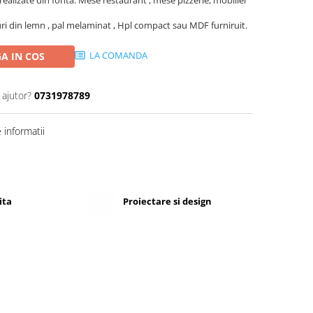
ealizate din fonta. Mese restaurant , mese pizzerie, mobilier
uri din lemn , pal melaminat , Hpl compact sau MDF furniruit.
LA COMANDA
A IN COS
 ajutor?
0731978789
informatii
ita
Proiectare si design