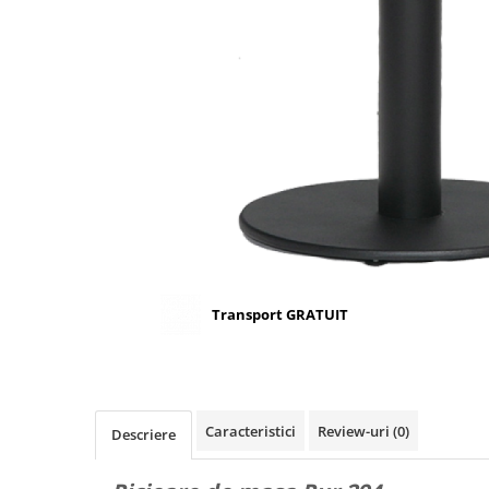
Scaune terasa
Seturi Terasa
Sezlonguri si Baldachine
Scaune
Scaune Inalte De Bar
Transport GRATUIT
Caracteristici
Review-uri
(0)
Descriere