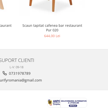
Scaun tapitat cafenea bar restaurant
Scaun tap
Pur 020
644,00 Lei
SUPORT CLIENTI
L-V: 09-18
0731978789
urifyromania@gmail.com