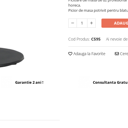
Picioare de masa de uz profesional r
horeca.
Picior de masa potrivit pentru blat
ADAUG
Cod Produs:
C595
Ai nevoie de
Adauga la Favorite
Cere 
Garantie 2 ani !
Consultanta Gratu