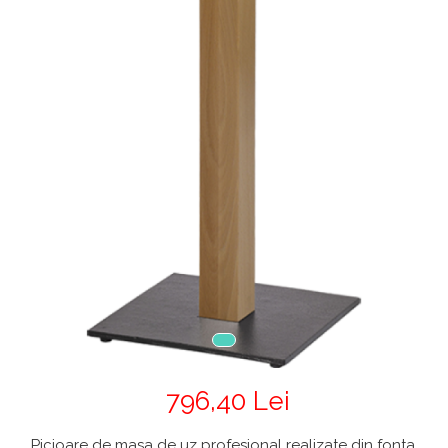
Mobilier Terasa
Scaune terasa
Seturi Terasa
Sezlonguri si Baldachine
Scaune
Scaune Inalte De Bar
796,40 Lei
Picioare de masa de uz profesional realizate din fonta.