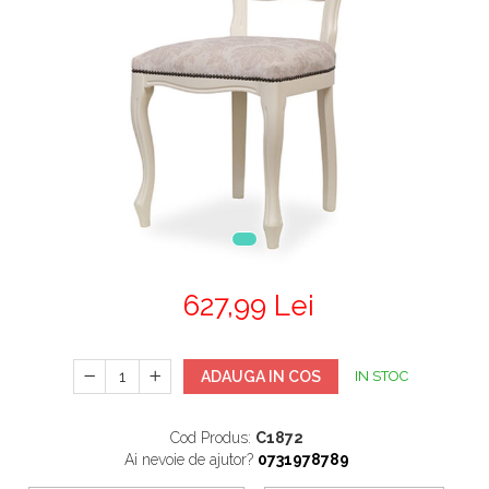
Mobilier Terasa
Scaune terasa
Seturi Terasa
Sezlonguri si Baldachine
Scaune
Scaune Inalte De Bar
627,99 Lei
ADAUGA IN COS
IN STOC
Cod Produs:
C1872
Ai nevoie de ajutor?
0731978789