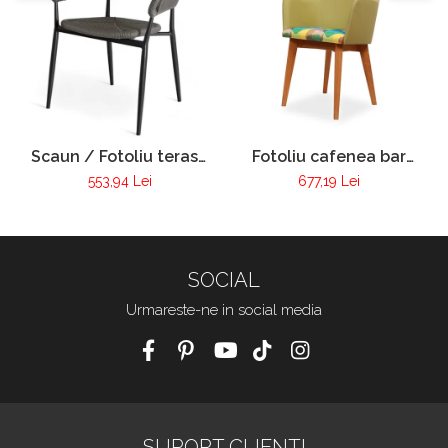
Scaun / Fotoliu terasa
Fotoliu cafenea bar
VIctoria
club tapitat cadru lemn
553,94 Lei
677,19 Lei
Pur 255
SOCIAL
Urmareste-ne in social media
SUPORT CLIENTI