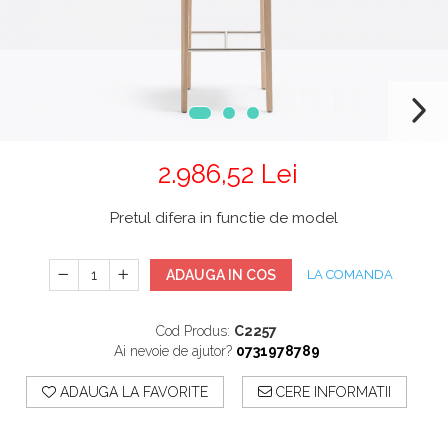
Mobilier Terasa
Scaune terasa
Seturi Terasa
Sezlonguri si Baldachine
Scaune
Scaune Inalte De Bar
2.986,52 Lei
Pretul difera in functie de model
ADAUGA IN COS
LA COMANDA
Cod Produs:
C2257
Ai nevoie de ajutor?
0731978789
ADAUGA LA FAVORITE
CERE INFORMATII