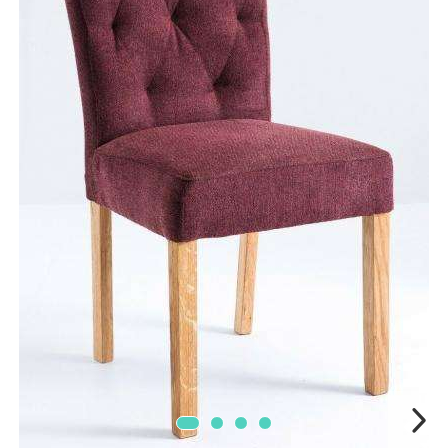
Mobilier Terasa
Scaune terasa
Seturi Terasa
Sezlonguri si Baldachine
Scaune
Scaune Inalte De Bar