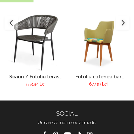
Scaun / Fotoliu terasa
Fotoliu cafenea bar
VIctoria
club tapitat cadru lemn
553,94 Lei
677,19 Lei
Pur 255
SOCIAL
Urmareste-ne in social media