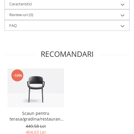
Caracteristici
Review-uri
(0)
FAQ
RECOMANDARI
-10%
Scaun pentru
terasa/gradina/restaurant
Dome 265
449,58 Lei
404,63 Lei