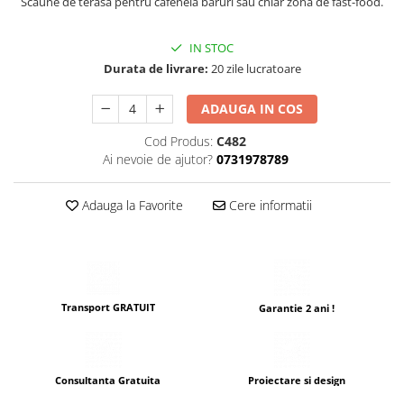
Scaune de terasa pentru cafenela baruri sau chiar zona de fast-food.
IN STOC
Durata de livrare:
20 zile lucratoare
ADAUGA IN COS
Cod Produs:
C482
Ai nevoie de ajutor?
0731978789
Adauga la Favorite
Cere informatii
Transport GRATUIT
Garantie 2 ani !
Consultanta Gratuita
Proiectare si design