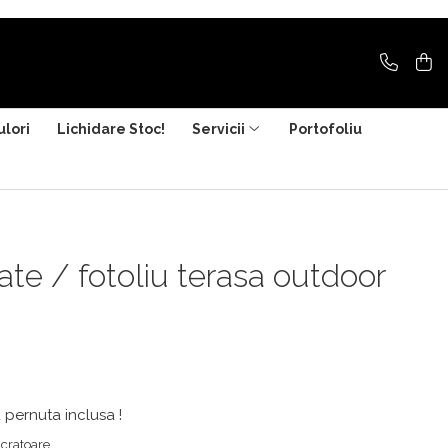
ulori
Lichidare Stoc!
Servicii
Portofoliu
te / fotoliu terasa outdoor
u pernuta inclusa !
ucratoare