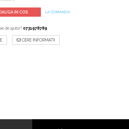
DAUGA IN COS
LA COMANDA
ie de ajutor?
0731978789
E
CERE INFORMATII