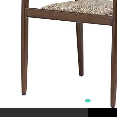
Mobilier Terasa
Scaune terasa
Seturi Terasa
Sezlonguri si Baldachine
Scaune
Scaune Inalte De Bar