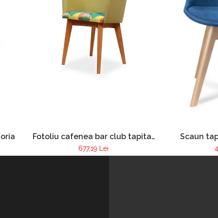
oria
Fotoliu cafenea bar club tapitat
Scaun tap
cadru lemn Pur 255
resta
677,19 Lei
4