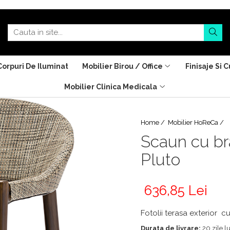
Corpuri De Iluminat
Mobilier Birou / Office
Finisaje Si C
Mobilier Clinica Medicala
Home /
Mobilier HoReCa /
Scaun cu bra
Pluto
636,85 Lei
Fotolii terasa exterior c
Durata de livrare:
20 zile l