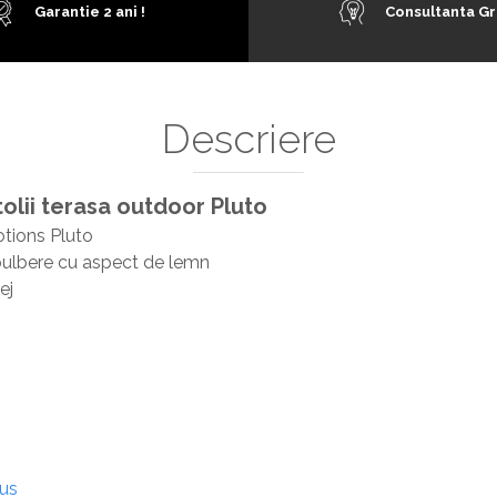
Garantie 2 ani !
Consultanta Gr
Descriere
olii terasa outdoor Pluto
tions Pluto
 pulbere cu aspect de lemn
ej
dus