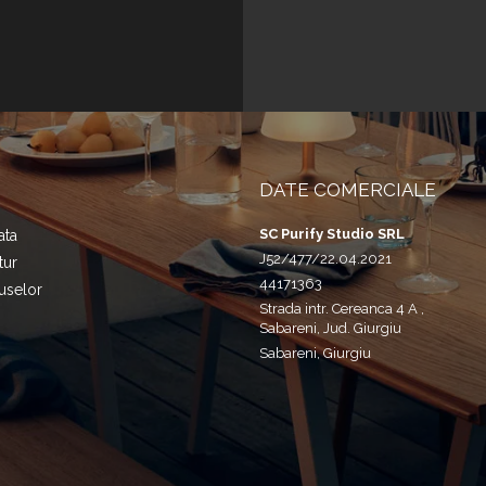
DATE COMERCIALE
SC Purify Studio SRL
ata
J52/477/22.04.2021
tur
44171363
uselor
Strada intr. Cereanca 4 A ,
Sabareni, Jud. Giurgiu
Sabareni, Giurgiu