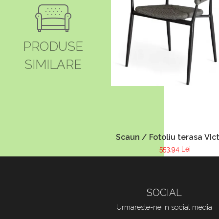
PRODUSE
SIMILARE
Scaun / Fotoliu terasa VIct
553,94 Lei
SOCIAL
Urmareste-ne in social media