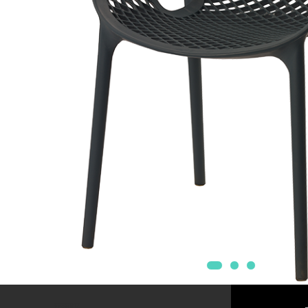
Mobilier Terasa
Scaune terasa
Seturi Terasa
Sezlonguri si Baldachine
Scaune
Scaune Inalte De Bar