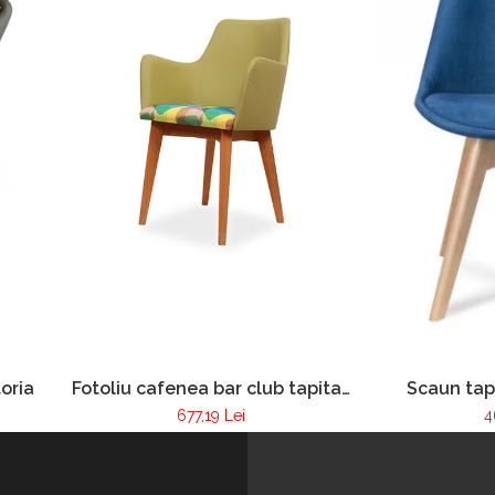
oria
Fotoliu cafenea bar club tapitat
Scaun tap
cadru lemn Pur 255
restau
677,19 Lei
4