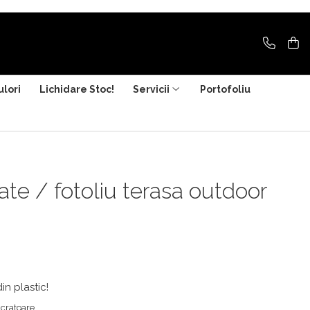
ulori
Lichidare Stoc!
Servicii
Portofoliu
te / fotoliu terasa outdoor
in plastic!
ucratoare