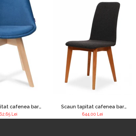
Scaun tapitat cafenea bar
itat cafenea bar
restaurant Pur 020
rant PUR 256
644,00 Lei
62,65 Lei