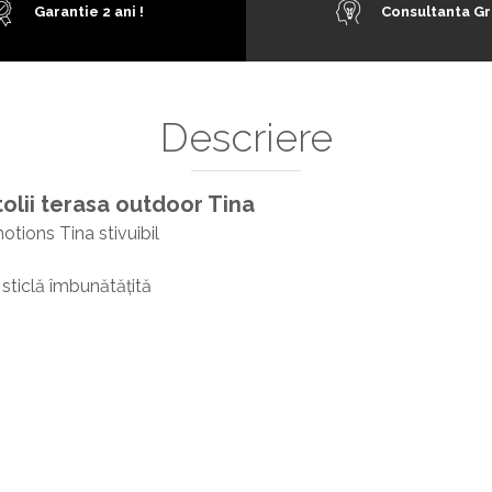
Garantie 2 ani !
Consultanta Gr
Descriere
olii terasa outdoor Tina
tions Tina stivuibil
 sticlă îmbunătățită