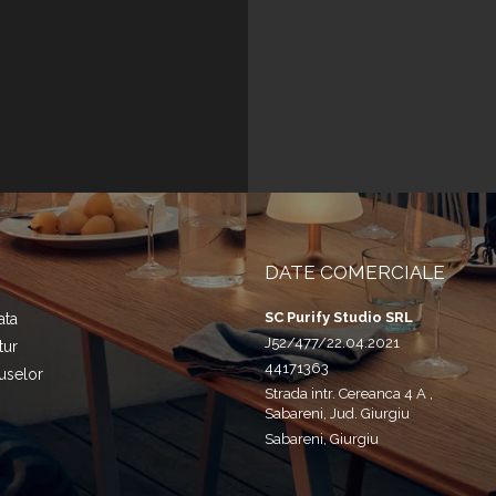
DATE COMERCIALE
SC Purify Studio SRL
ata
J52/477/22.04.2021
tur
44171363
uselor
Strada intr. Cereanca 4 A ,
Sabareni, Jud. Giurgiu
Sabareni, Giurgiu