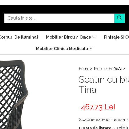
Corpuri De Iluminat
Mobilier Birou / Office
Finisaje Si C
Mobilier Clinica Medicala
Home /
Mobilier HoReCa /
Scaun cu bra
Tina
467,73 Lei
Scaune exterior terasa d
Durata de livrare:
20 zile l