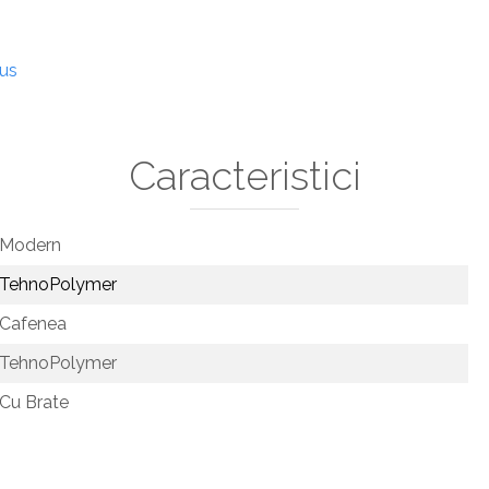
dus
Caracteristici
Modern
TehnoPolymer
Cafenea
TehnoPolymer
Cu Brate