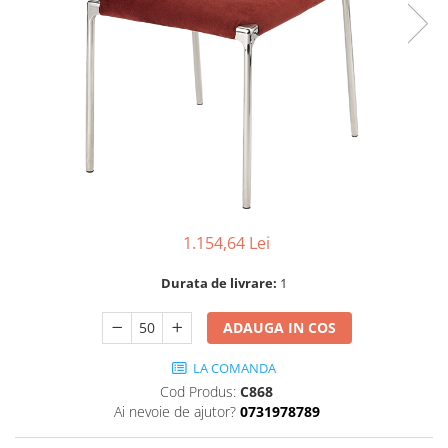
Scaune terasa
Seturi Terasa
Sezlonguri si Baldachine
Scaune
Scaune Inalte De Bar
1.154,64 Lei
Durata de livrare:
1
ADAUGA IN COS
LA COMANDA
Cod Produs:
C868
Ai nevoie de ajutor?
0731978789