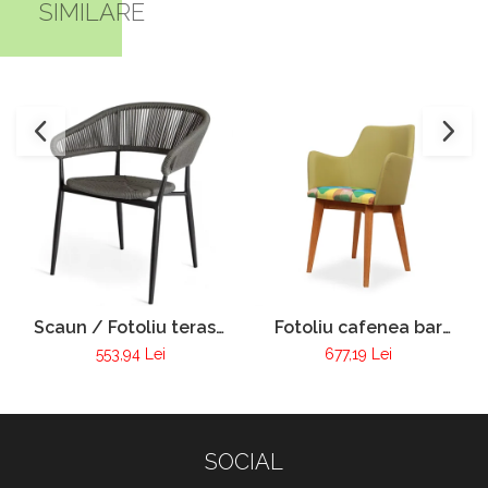
SIMILARE
Scaun / Fotoliu terasa
Fotoliu cafenea bar
VIctoria
club tapitat cadru lemn
553,94 Lei
677,19 Lei
Pur 255
SOCIAL