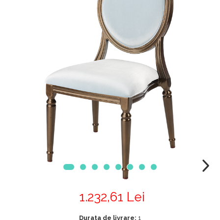
Mobilier Terasa
Scaune terasa
Seturi Terasa
Sezlonguri si Baldachine
Scaune
Scaune Inalte De Bar
1.232,61 Lei
Durata de livrare:
1