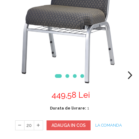
Mobilier Terasa
Scaune terasa
Seturi Terasa
Sezlonguri si Baldachine
Scaune
Scaune Inalte De Bar
449,58 Lei
Durata de livrare:
1
ADAUGA IN COS
LA COMANDA