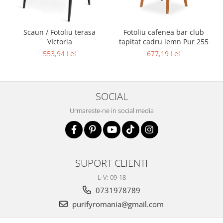
Scaun / Fotoliu terasa
Fotoliu cafenea bar club
VIctoria
tapitat cadru lemn Pur 255
553,94 Lei
677,19 Lei
SOCIAL
Urmareste-ne in social media
SUPORT CLIENTI
L-V: 09-18
0731978789
purifyromania@gmail.com