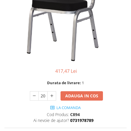
Scaune terasa
Seturi Terasa
Sezlonguri si Baldachine
Scaune
Scaune Inalte De Bar
417,47 Lei
Durata de livrare:
1
ADAUGA IN COS
LA COMANDA
Cod Produs:
C894
Ai nevoie de ajutor?
0731978789