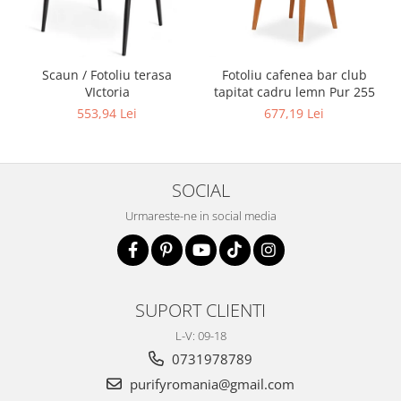
Scaun / Fotoliu terasa
Fotoliu cafenea bar club
VIctoria
tapitat cadru lemn Pur 255
553,94 Lei
677,19 Lei
SOCIAL
Urmareste-ne in social media
SUPORT CLIENTI
L-V: 09-18
0731978789
purifyromania@gmail.com