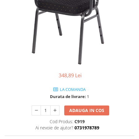
Scaune terasa
Seturi Terasa
Sezlonguri si Baldachine
Scaune
Scaune Inalte De Bar
348,89 Lei
LA COMANDA
Durata de livrare:
1
ADAUGA IN COS
Cod Produs:
C919
Ai nevoie de ajutor?
0731978789