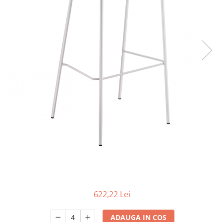
Scaune terasa
Seturi Terasa
Sezlonguri si Baldachine
Scaune
Scaune Inalte De Bar
622,22 Lei
ADAUGA IN COS