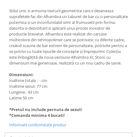
Stilul unic si armonia texturii geometrice care ii deseneaza
suprafetele fac din Alhambra un taburet de bar cu o personalitate
puternica si un inconfundabil simt al frumusetii prin forma,
datorita si dezvoltarii si aplicarii unui proces inovator de
productie brevetat. Alhambra este realizat din carcase
multicolore din tehnopolimer care se potrivesc cu diferite cadre,
creând scaune de bar extrem de personalizate, potrivite pentru a
se potrivi cu toate tipurile de concepte și împrejurimi. Colecția
este îmbogățită de noua versiune Alhambra XL Stool, cu
dimensiuni mai generoase, realizată cu un nou cadru de sanie.
Dimensiuni:
Inaltime totala : - cm
Inaltime sezut: 77 cm
Lungime : 43 cm
Latime 50 cm
*Pretul nu include pernuta de sezut!
*Comanda minima 4 bucati!
Informatii conformitate produs