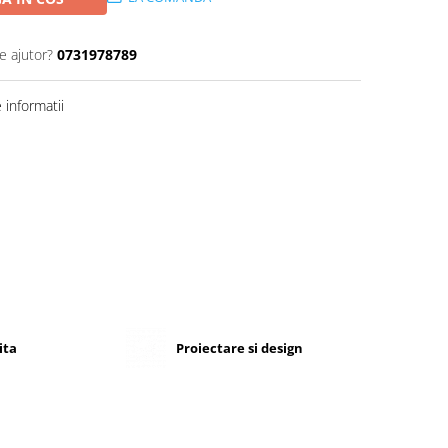
e ajutor?
0731978789
informatii
ita
Proiectare si design