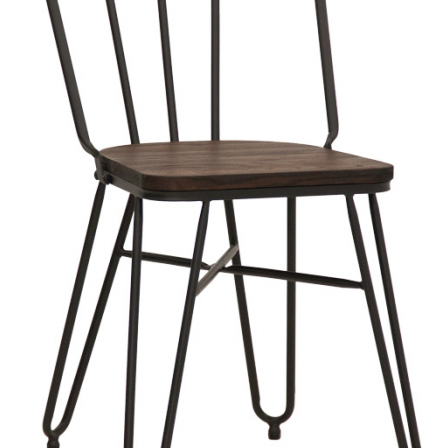
Mobilier Terasa
Scaune terasa
Seturi Terasa
Sezlonguri si Baldachine
Scaune
Scaune Inalte De Bar