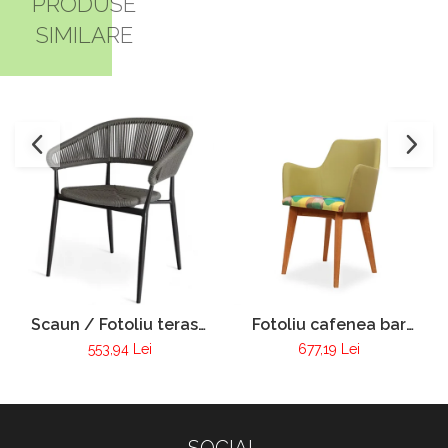
PRODUSE
SIMILARE
Scaun / Fotoliu terasa
Fotoliu cafenea bar
VIctoria
club tapitat cadru lemn
553,94 Lei
677,19 Lei
Pur 255