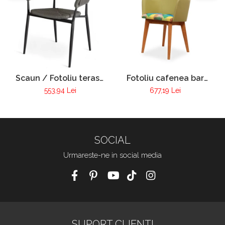
Scaun / Fotoliu terasa
Fotoliu cafenea bar
VIctoria
club tapitat cadru lemn
553,94 Lei
677,19 Lei
Pur 255
SOCIAL
Urmareste-ne in social media
SUPORT CLIENTI