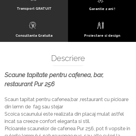
Transport GRATUIT
Garantie 2 ani !
Consultanta Gratuita
Proiectare si design
Descriere
Scaune tapitate pentru cafenea, bar,
restaurant Pur 256
Scaun tapitat pentru cafenea,bar ,restaurant cu picioare
din lemn de fag sau stejar
Scoica scaunului este realizata din placaj mulat astfel
incat sa creeze confort eleganta si stil.
Picioarele scaunelor de cafenea Pur 256, pot fi vopsite in
culorile lemnului, nature,wenge,nuc, sau alte culori la