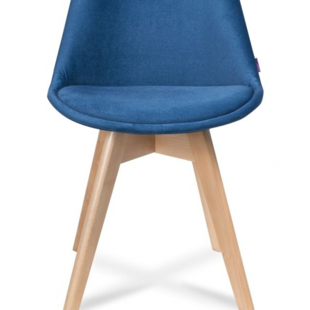
Mobilier Terasa
Scaune terasa
Seturi Terasa
Sezlonguri si Baldachine
Scaune
Scaune Inalte De Bar