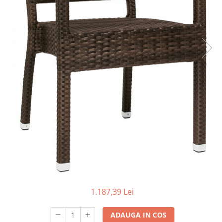
Scaune terasa
Seturi Terasa
Sezlonguri si Baldachine
Scaune
Scaune Inalte De Bar
1.187,39 Lei
ADAUGA IN COS