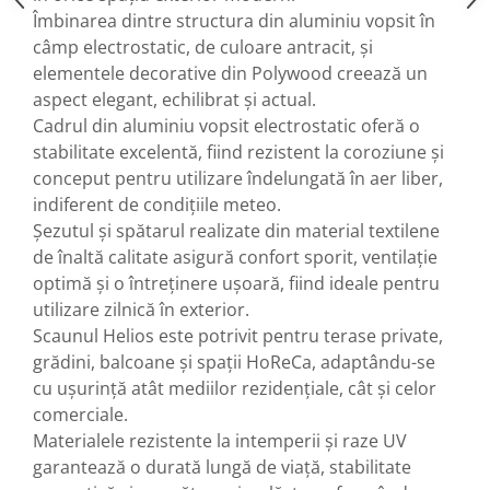
Îmbinarea dintre
structura din aluminiu vopsit în
câmp electrostatic
, de culoare antracit, și
elementele decorative din Polywood
creează un
aspect elegant, echilibrat și actual.
Cadrul din
aluminiu vopsit electrostatic
oferă o
stabilitate excelentă, fiind rezistent la coroziune și
conceput pentru utilizare îndelungată în aer liber,
indiferent de condițiile meteo.
Șezutul și spătarul realizate din
material textilene
de înaltă calitate
asigură confort sporit, ventilație
optimă și o întreținere ușoară, fiind ideale pentru
utilizare zilnică în exterior.
Scaunul
Helios
este potrivit pentru
terase private,
grădini, balcoane și spații HoReCa
, adaptându-se
cu ușurință atât mediilor rezidențiale, cât și celor
comerciale.
Materialele rezistente la intemperii și raze UV
garantează o durată lungă de viață, stabilitate