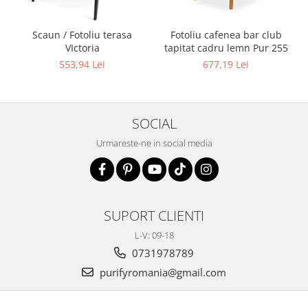
Scaun / Fotoliu terasa
Fotoliu cafenea bar club
VIctoria
tapitat cadru lemn Pur 255
553,94 Lei
677,19 Lei
SOCIAL
Urmareste-ne in social media
SUPORT CLIENTI
L-V: 09-18
0731978789
purifyromania@gmail.com