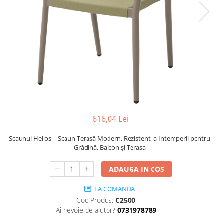
Scaune terasa
Seturi Terasa
Sezlonguri si Baldachine
Scaune
Scaune Inalte De Bar
616,04 Lei
Scaunul Helios – Scaun Terasă Modern, Rezistent la Intemperii pentru
Grădină, Balcon și Terasa
ADAUGA IN COS
LA COMANDA
Cod Produs:
C2500
Ai nevoie de ajutor?
0731978789