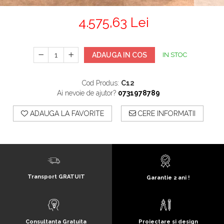
4.575,63 Lei
ADAUGA IN COS
IN STOC
Cod Produs:
C12
Ai nevoie de ajutor?
0731978789
ADAUGA LA FAVORITE
CERE INFORMATII
Transport GRATUIT
Garantie 2 ani !
Consultanta Gratuita
Proiectare si design