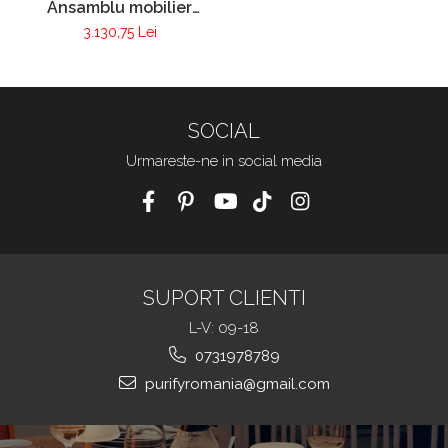
Ansamblu mobilier
bucatarie LINE
3.130,75 Lei
SOCIAL
Urmareste-ne in social media
SUPORT CLIENTI
L-V: 09-18
0731978789
purifyromania@gmail.com