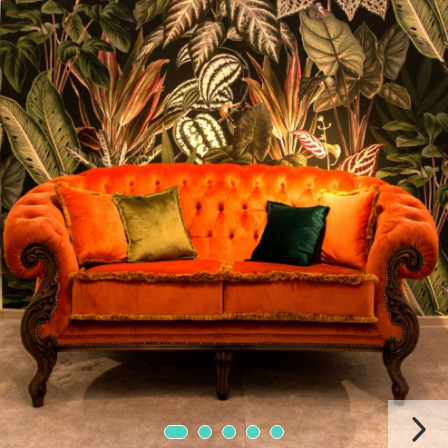
Mobilier Terasa
Scaune terasa
Seturi Terasa
Sezlonguri si Baldachine
Scaune
Scaune Inalte De Bar