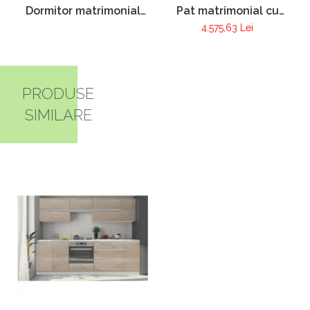
Dormitor matrimonial
Pat matrimonial cu
Pur 100
tablie tapitata Pur 200
4.575,63 Lei
PRODUSE
SIMILARE