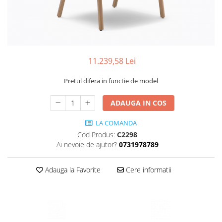
Scaune terasa
Seturi Terasa
Sezlonguri si Baldachine
Scaune
11.239,58 Lei
Scaune Inalte De Bar
Pretul difera in functie de model
ADAUGA IN COS
LA COMANDA
Cod Produs:
C2298
Ai nevoie de ajutor?
0731978789
Adauga la Favorite
Cere informatii