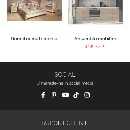
Dormitor matrimonial
Ansamblu mobilier
Pur 100
bucatarie LINE
3.130,75 Lei
SOCIAL
Urmareste-ne in social media
SUPORT CLIENTI