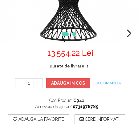
Mobilier Terasa
Scaune terasa
Seturi Terasa
Sezlonguri si Baldachine
Scaune
13.554,22 Lei
Scaune Inalte De Bar
Durata de livrare:
1
ADAUGA IN COS
LA COMANDA
Cod Produs:
C941
Ai nevoie de ajutor?
0731978789
ADAUGA LA FAVORITE
CERE INFORMATII