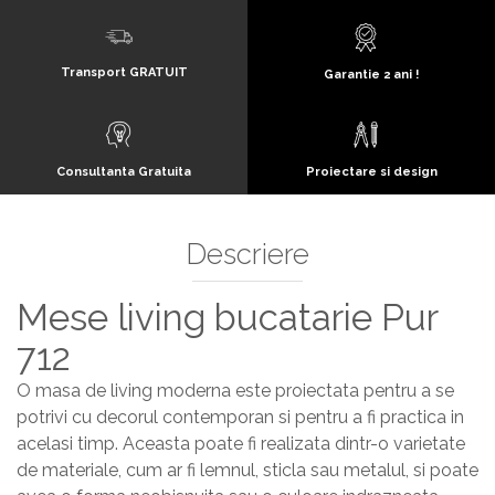
Transport GRATUIT
Garantie 2 ani !
Consultanta Gratuita
Proiectare si design
Descriere
Mese living bucatarie Pur
712
O masa de living moderna este proiectata pentru a se
potrivi cu decorul contemporan si pentru a fi practica in
acelasi timp. Aceasta poate fi realizata dintr-o varietate
de materiale, cum ar fi lemnul, sticla sau metalul, si poate