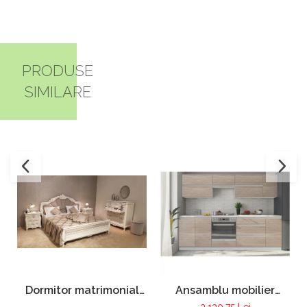
PRODUSE
SIMILARE
Dormitor matrimonial
Ansamblu mobilier
Pur 100
bucatarie LINE
3.130,75 Lei