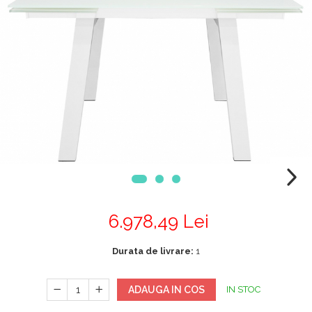
Mobilier Terasa
Scaune terasa
Seturi Terasa
Sezlonguri si Baldachine
Scaune
Scaune Inalte De Bar
6.978,49 Lei
Durata de livrare:
1
ADAUGA IN COS
IN STOC