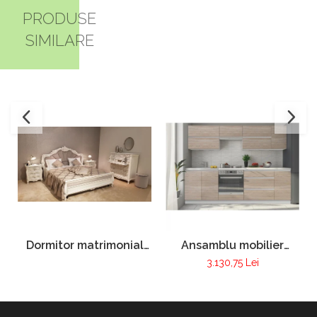
PRODUSE
SIMILARE
Dormitor matrimonial
Ansamblu mobilier
Pur 100
bucatarie LINE
3.130,75 Lei