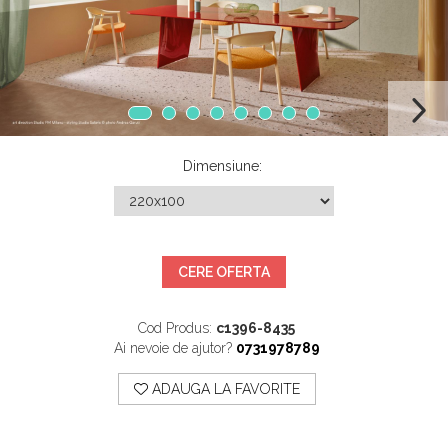
Mobilier Terasa
Scaune terasa
Seturi Terasa
Sezlonguri si Baldachine
Scaune
Dimensiune
:
Scaune Inalte De Bar
CERE OFERTA
Cod Produs:
c1396-8435
Ai nevoie de ajutor?
0731978789
ADAUGA LA FAVORITE